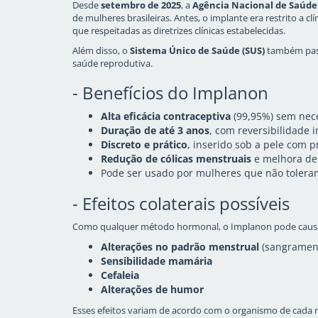
Desde
setembro de 2025
, a
Agência Nacional de Saúde
de mulheres brasileiras. Antes, o implante era restrito a c
que respeitadas as diretrizes clínicas estabelecidas.
Além disso, o
Sistema Único de Saúde (SUS)
também pass
saúde reprodutiva.
- Benefícios do Implanon
Alta eficácia contraceptiva
(99,95%) sem nece
Duração de até 3 anos
, com reversibilidade 
Discreto e prático
, inserido sob a pele com 
Redução de cólicas menstruais
e melhora de
Pode ser usado por mulheres que não tolera
- Efeitos colaterais possíveis
Como qualquer método hormonal, o Implanon pode causar
Alterações no padrão menstrual
(sangrament
Sensibilidade mamária
Cefaleia
Alterações de humor
Esses efeitos variam de acordo com o organismo de cada 