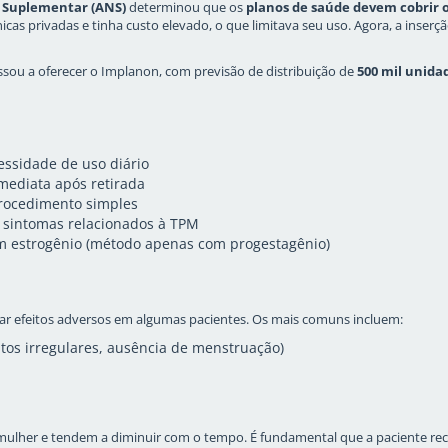
 Suplementar (ANS)
determinou que os
planos de saúde devem cobrir 
línicas privadas e tinha custo elevado, o que limitava seu uso. Agora, a inse
ou a oferecer o Implanon, com previsão de distribuição de
500 mil unida
ssidade de uso diário
imediata após retirada
procedimento simples
 sintomas relacionados à TPM
m estrogênio (método apenas com progestagênio)
 efeitos adversos em algumas pacientes. Os mais comuns incluem:
os irregulares, ausência de menstruação)
mulher e tendem a diminuir com o tempo. É fundamental que a paciente rec